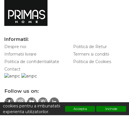
Informatii:
Despre noi
Politică de Retur
Informatii livrare
Termeni si conditii
Politica de confidentialitate
Politica de Cookies
Contact
Follow us on:
Acest website foloseste
cookies pentru a imbunatatii
Accepta
Inchide
experienta utilizatorilor.
Contacteaza-ne pentru informatii:
Polititca de confidentialitate
+4 0747 928 797