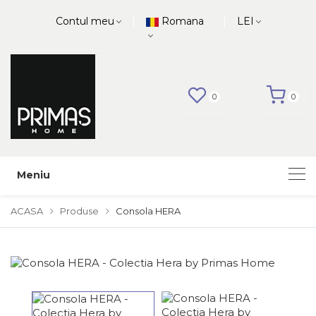
|
|
Contul meu
Romana
LEI
0
0
Meniu
ACASA
Produse
Consola HERA