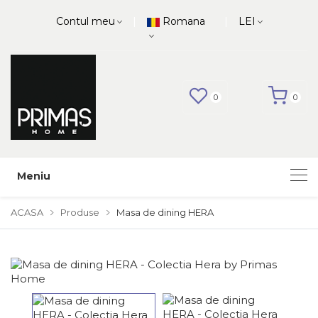
|
|
Contul meu
Romana
LEI
0
0
Meniu
ACASA
Produse
Masa de dining HERA