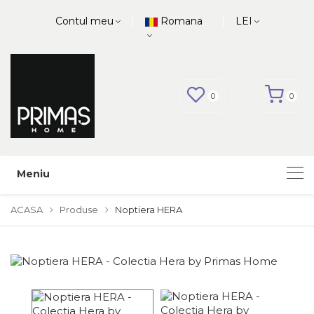
|
|
Contul meu
Romana
LEI
0
0
Meniu
ACASA
Produse
Noptiera HERA