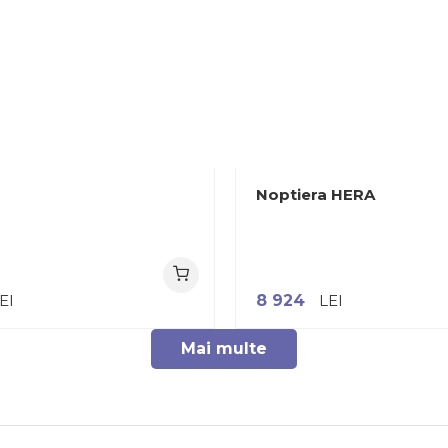
Noptiera HERA
EI
8 924
LEI
Mai multe