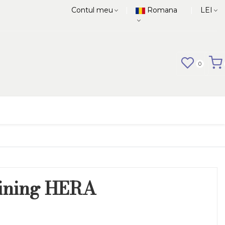
|
|
Contul meu
Romana
LEI
0
dining HERA