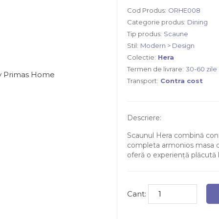
Cod Produs:
ORHE008
Categorie produs:
Dining
Tip produs:
Scaune
Stil:
Modern > Design
Colectie:
Hera
Termen de livrare:
30-60 zile
Transport:
Contra cost
Descriere:
Scaunul Hera combină conf
completa armonios masa de
oferă o experiență plăcută la
Cant: