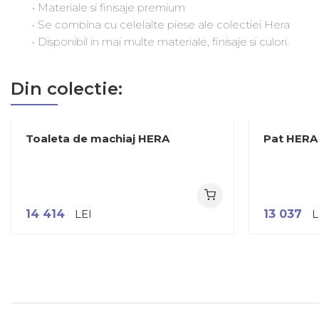
• Materiale si finisaje premium
• Se combina cu celelalte piese ale colectiei Hera
• Disponibil in mai multe materiale, finisaje si culori.
Din colectie:
Toaleta de machiaj HERA
Pat HERA
14 414
LEI
13 037
L