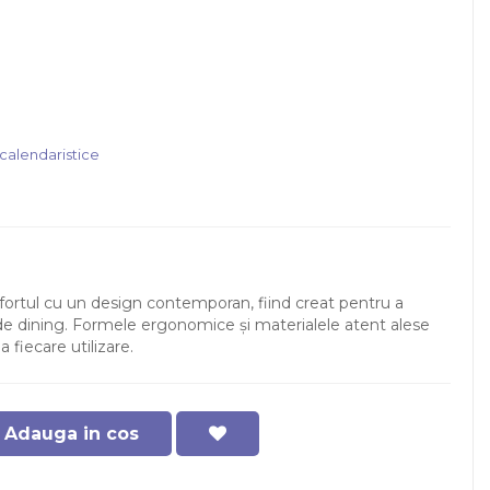
 calendaristice
ortul cu un design contemporan, fiind creat pentru a
 dining. Formele ergonomice și materialele atent alese
 fiecare utilizare.
Adauga in cos