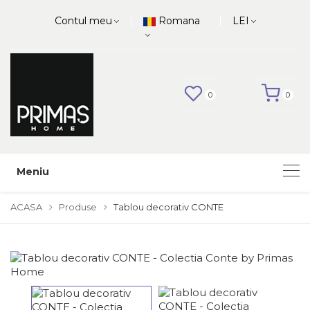
|
|
Contul meu
Romana
LEI
0
0
Meniu
ACASA
Produse
Tablou decorativ CONTE