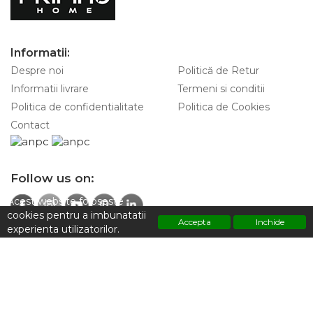
Informatii:
Despre noi
Politică de Retur
Informatii livrare
Termeni si conditii
Politica de confidentialitate
Politica de Cookies
Contact
Follow us on:
Acest website foloseste
cookies pentru a imbunatatii
Accepta
Inchide
experienta utilizatorilor.
Contacteaza-ne pentru informatii:
Polititca de confidentialitate
+4 0747 928 797
Adresa:
Strada Sfintilor 7, Sector 2 ,Bucuresti 030167