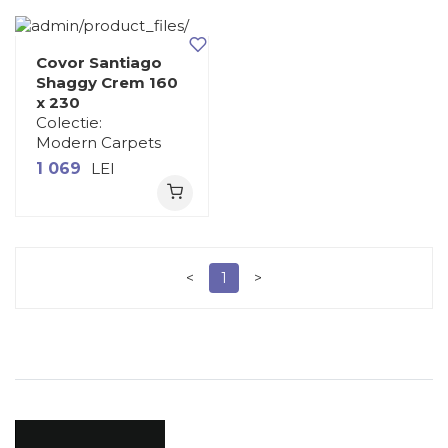
Covor Santiago
Shaggy Crem 160
x 230
Colectie:
Modern Carpets
1 069
LEI
<
1
>