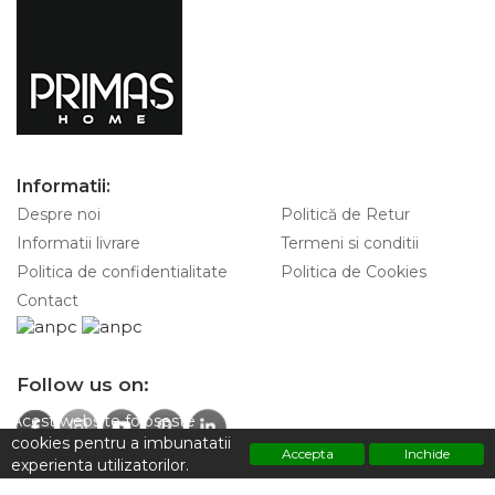
Informatii:
Despre noi
Politică de Retur
Informatii livrare
Termeni si conditii
Politica de confidentialitate
Politica de Cookies
Contact
Follow us on:
Acest website foloseste
cookies pentru a imbunatatii
Accepta
Inchide
experienta utilizatorilor.
Contacteaza-ne pentru informatii:
Polititca de confidentialitate